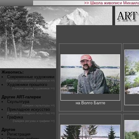
>> Школа живописи Михаила
Живопись:
Современные художники
(Галерея современной живописи >>)
Художники прошлого
(Галерея картин художников >>)
Другие ART-галереи
Скульптура
на Волго Балте
(Галерея скульптуры >>)
Прикладное искусство
(Галерея прикладного искусства >>)
Графика
(Галерея рисунка и графики >>)
Другое
Регистрация
Прислать работу