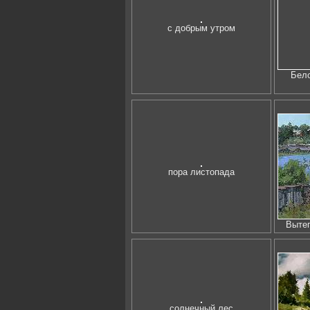
с добрым утром
Бело
пора листопада
Вытег
солнечный лес