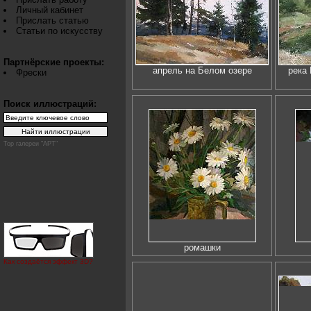
Личный кабинет
Прислать статью
Статьи по искусству
Партнёрские проекты:
апрель на Белом озере
река
Фрески
Поиск иллюстраций:
Top галереи "АРТ"
ромашки
Как создаётся эффект 3D?