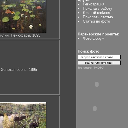
Регистрация
Прислать работу
Личный кабинет
Прислать статью
Статьи по фото
Партнёрские проекты:
илии. Ненюфары. 1895
Фото форум
Поиск фото:
Top галереи "PHOTO"
Золотая осень. 1895