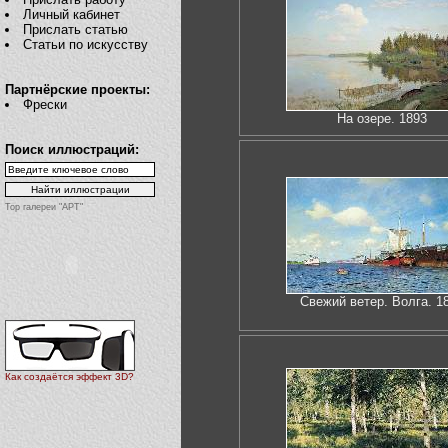
Личный кабинет
Прислать статью
Статьи по искусству
Партнёрские проекты:
Фрески
На озере. 1893
Поиск иллюстраций:
Top галереи "АРТ"
Свежий ветер. Волга. 1
Как создаётся эффект 3D?