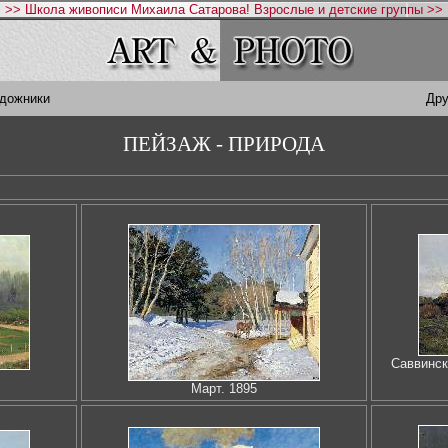
>> Школа живописи Михаила Сатарова! Взрослые и детские группы >>
удожники
Дру
ПЕЙЗАЖ - ПРИРОДА
Саввинск
Март. 1895