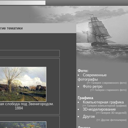
гие тематики
Фото:
Современные
фотографы
(<< Галерея современного фото)
Фото ретро
(<< Галереи старинного фото)
Графика
Компьютерная графика
ая слобода под Звенигородом.
(<< Галерея компьютерной графики)
1884
3D-моделирование
(<< Галерея 3D-моделей)
Другое
(<< Другие фотогалереи)
Другое