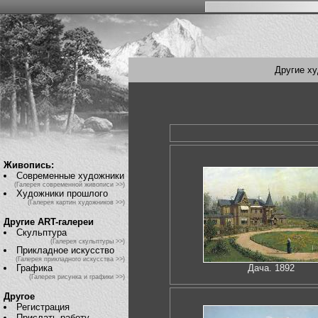
Другие х
Живопись:
Современные художники
(Галерея современной живописи >>)
Художники прошлого
(Галерея картин художников >>)
Другие ART-галереи
Скульптура
(Галерея скульптуры >>)
Прикладное искусство
(Галерея прикладного искусства >>)
Графика
Дача. 1892
(Галерея рисунка и графики >>)
Другое
Регистрация
Прислать работу