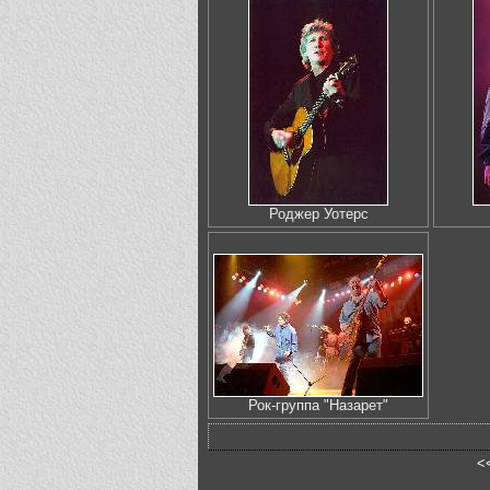
Роджер Уотерс
Рок-группа "Назарет"
<