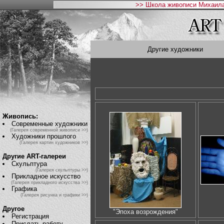
>> Школа живописи Михаила
Другие художники
Живопись:
Современные художники
(Галерея современной живописи >>)
Художники прошлого
(Галерея картин художников >>)
Другие ART-галереи
Скульптура
(Галерея скульптуры >>)
Прикладное искусство
(Галерея прикладного искусства >>)
Графика
(Галерея рисунка и графики >>)
Другое
"Эпоха возрождения"
Регистрация
Прислать работу