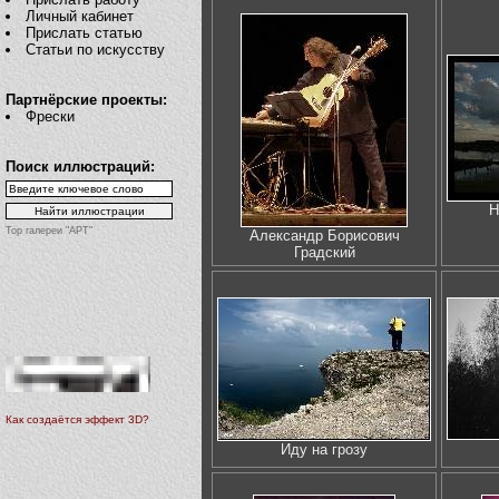
Личный кабинет
Прислать статью
Статьи по искусству
Партнёрские проекты:
Фрески
Поиск иллюстраций:
Н
Top галереи "АРТ"
Александр Борисович
Градский
Как создаётся эффект 3D?
Иду на грозу