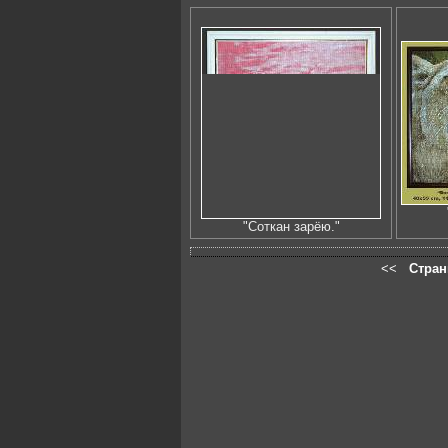
"Соткан зарёю."
<<
Стран