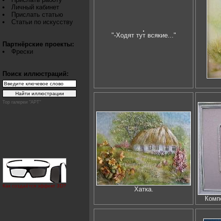
Личный кабинет
Прислать статью
Статьи по искусству
"-Ходят тут всякие..."
Партнёрские проекты:
Фрески
Поиск иллюстраций:
Top галереи "АРТ"
Как создаётся эффект 3D?
Хатка.
Комп