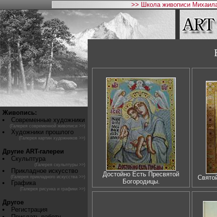
>> Школа живописи Михаила
Живопись:
Современные художники
(Галерея современной живописи >>)
Художники прошлого
(Галерея картин художников >>)
Другие ART-галереи
Скульптура
(Галерея скульптуры >>)
Прикладное искусство
Достойно Есть Пресвятой
Свято
(Галерея прикладного искусства >>)
Богородицы.
Графика
(Галерея рисунка и графики >>)
Другое
Регистрация
Прислать работу