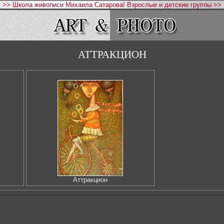
>> Школа живописи Михаила Сатарова! Взрослые и детские группы >>
АТТРАКЦИОН
Аттракцион