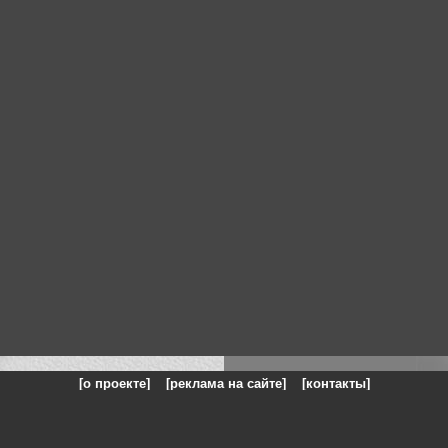
[о проекте]
[реклама на сайте]
[контакты]
: на сайте представлены галереи картин и фотографий художников и п
одели, реклама, панорамы, чёрно белое фото, море, фэнтази, натюрморт,