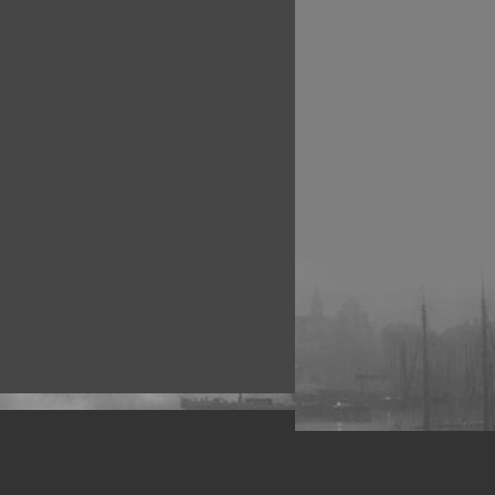
рофессиональных фотографов.
 макро, авто, гламур, фото свадеб и др.