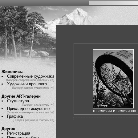
Живопись:
Современные художники
(Галерея современной живописи >>)
Художники прошлого
(Галерея картин художников >>)
Другие ART-галереи
Скульптура
(Галерея скульптуры >>)
Прикладное искусство
...о величии и величинах.
(Галерея прикладного искусства >>)
Графика
(Галерея рисунка и графики >>)
Другое
Регистрация
Прислать работу