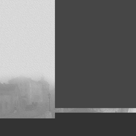
Искусство, живопись и фото
Жанры: Пейзаж, портрет, ню, природа, м