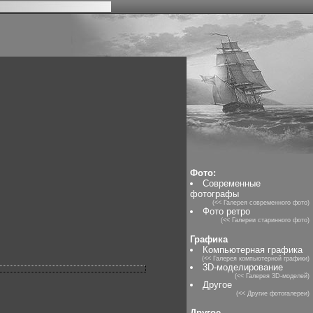
Фото:
Современные
фотографы
(<< Галерея современного фото)
Фото ретро
(<< Галереи старинного фото)
Графика
Компьютерная графика
(<< Галерея компьютерной графики)
3D-моделирование
(<< Галерея 3D-моделей)
Другое
(<< Другие фотогалереи)
Другое