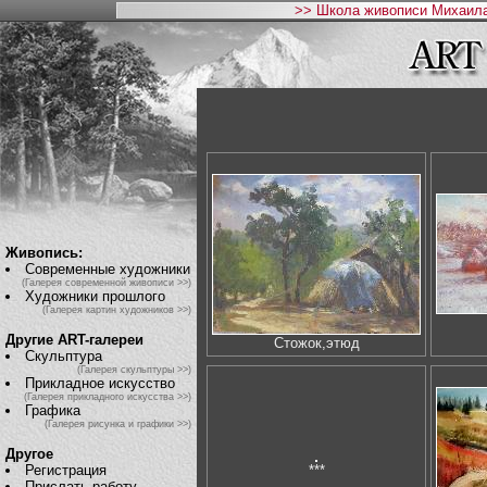
>> Школа живописи Михаила
Живопись:
Современные художники
(Галерея современной живописи >>)
Художники прошлого
(Галерея картин художников >>)
Другие ART-галереи
Стожок,этюд
Скульптура
(Галерея скульптуры >>)
Прикладное искусство
(Галерея прикладного искусства >>)
Графика
(Галерея рисунка и графики >>)
Другое
Регистрация
***
Прислать работу