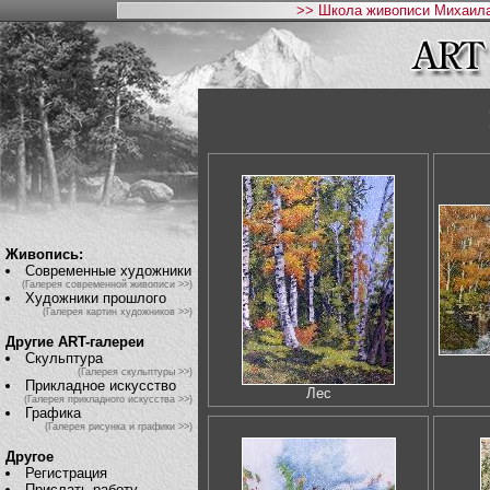
>> Школа живописи Михаила
Живопись:
Современные художники
(Галерея современной живописи >>)
Художники прошлого
(Галерея картин художников >>)
Другие ART-галереи
Скульптура
(Галерея скульптуры >>)
Прикладное искусство
Лес
(Галерея прикладного искусства >>)
Графика
(Галерея рисунка и графики >>)
Другое
Регистрация
Прислать работу