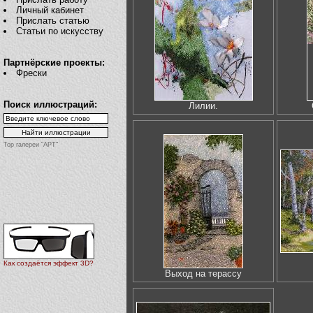
Личный кабинет
Прислать статью
Статьи по искусству
Партнёрские проекты:
Фрески
Поиск иллюстраций:
Лилии.
Top галереи "АРТ"
Как создаётся эффект 3D?
Выход на терассу