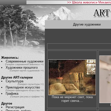
>> Школа живописи Михаила
Другие художники
Живопись:
Современные художники
(Галерея современной живописи >>)
Художники прошлого
(Галерея картин художников >>)
Другие ART-галереи
Скульптура
(Галерея скульптуры >>)
Прикладное искусство
(Галерея прикладного искусства >>)
Графика
Пока не меркнет свет, пока
(Галерея рисунка и графики >>)
горит свеча....
Другое
Регистрация
Прислать работу