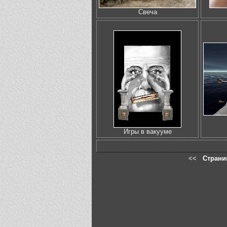
Свеча
Игры в вакууме
<<
Страни