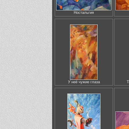
Ностальгия
У неё чужие глаза
Т