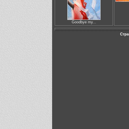
Goodbye my...
Стра