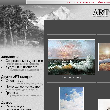
>> Школа живописи Михаила
Живопись:
Современные художники
(Галерея современной живописи >>)
Художники прошлого
(Галерея картин художников >>)
Другие ART-галереи
homecoming
Скульптура
(Галерея скульптуры >>)
Прикладное искусство
(Галерея прикладного искусства >>)
Графика
(Галерея рисунка и графики >>)
Другое
Регистрация
Прислать работу