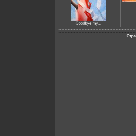
Goodbye my...
Стра