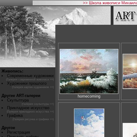
>> Школа живописи Михаила
Живопись:
Современные художники
(Галерея современной живописи >>)
Художники прошлого
(Галерея картин художников >>)
Другие ART-галереи
homecoming
Скульптура
(Галерея скульптуры >>)
Прикладное искусство
(Галерея прикладного искусства >>)
Графика
(Галерея рисунка и графики >>)
Другое
Регистрация
Прислать работу