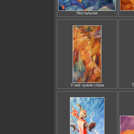
Ностальгия
У неё чужие глаза
Т