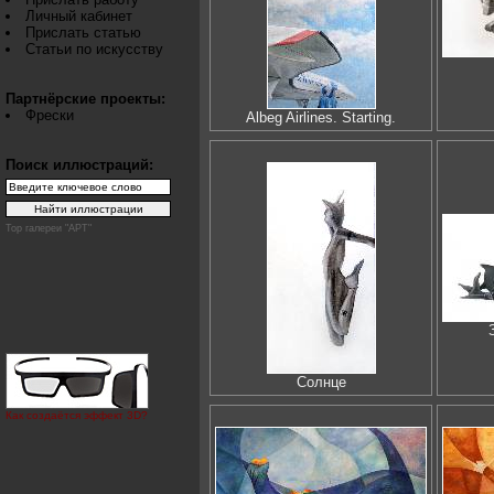
Личный кабинет
Прислать статью
Статьи по искусству
Партнёрские проекты:
Фрески
Albeg Airlines. Starting.
Поиск иллюстраций:
Top галереи "АРТ"
Солнце
Как создаётся эффект 3D?