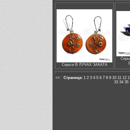
Серь
Серьги В ЛУЧАХ ЗАКАТА
<<
Страница:
1
2
3
4
5
6
7
8
9
10
11
12
1
33
34
35