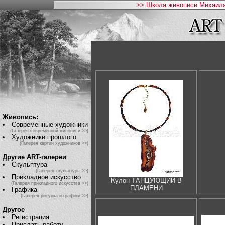
>> Школа живописи Михаила
Живопись:
Современные художники
(Галерея современной живописи >>)
Художники прошлого
(Галерея картин художников >>)
Другие ART-галереи
Скульптура
(Галерея скульптуры >>)
Прикладное искусство
Кулон ТАНЦУЮЩИЙ В
(Галерея прикладного искусства >>)
ПЛАМЕНИ
Графика
(Галерея рисунка и графики >>)
Другое
Регистрация
Прислать работу